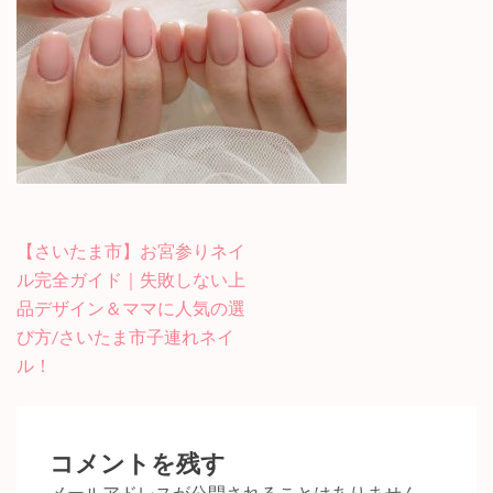
投
【さいたま市】お宮参りネイ
稿
ル完全ガイド｜失敗しない上
ナ
品デザイン＆ママに人気の選
ビ
び方/さいたま市子連れネイ
ゲ
ル！
ー
シ
ョ
コメントを残す
ン
メールアドレスが公開されることはありません。