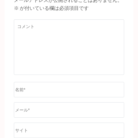
※
が付いている欄は必須項目です
コ
メ
ン
ト
名
前
*
メ
ー
ル
サ
*
イ