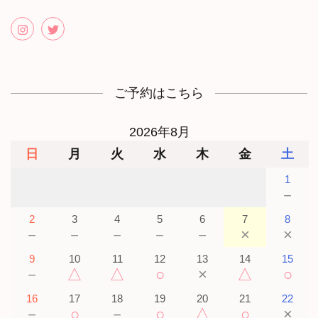
ご予約はこちら
2026年8月
日
月
火
水
木
金
土
1
－
2
3
4
5
6
7
8
－
－
－
－
－
×
×
9
10
11
12
13
14
15
－
△
△
○
×
△
○
16
17
18
19
20
21
22
－
○
－
○
△
○
×