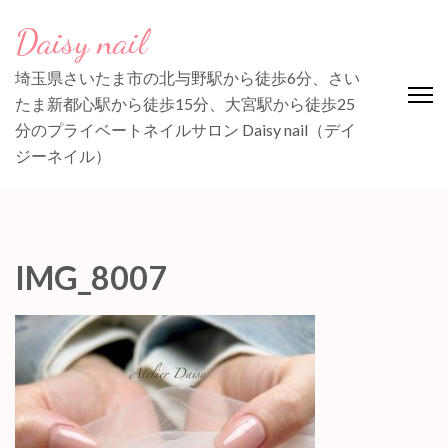
コ
Daisy nail
ン
テ
埼玉県さいたま市の北与野駅から徒歩6分、さい
ン
たま新都心駅から徒歩15分、大宮駅から徒歩25
ツ
分のプライベートネイルサロン Daisy nail（デイ
へ
ジーネイル）
ス
キ
ッ
プ
IMG_8007
(Enter
を
押
す)