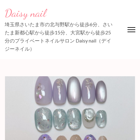
コ
Daisy nail
ン
テ
埼玉県さいたま市の北与野駅から徒歩6分、さい
ン
たま新都心駅から徒歩15分、大宮駅から徒歩25
ツ
分のプライベートネイルサロン Daisy nail（デイ
へ
ジーネイル）
ス
キ
ッ
プ
(Enter
を
押
す)