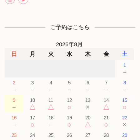
ご予約はこちら
2026年8月
日
月
火
水
木
金
土
1
－
2
3
4
5
6
7
8
－
－
－
－
－
－
－
9
10
11
12
13
14
15
－
△
△
○
×
△
○
16
17
18
19
20
21
22
－
○
－
○
△
○
×
23
24
25
26
27
28
29