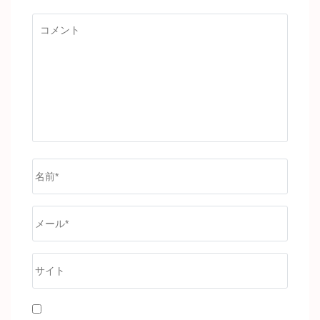
コ
メ
ン
ト
名
前
*
メ
ー
ル
サ
*
イ
ト