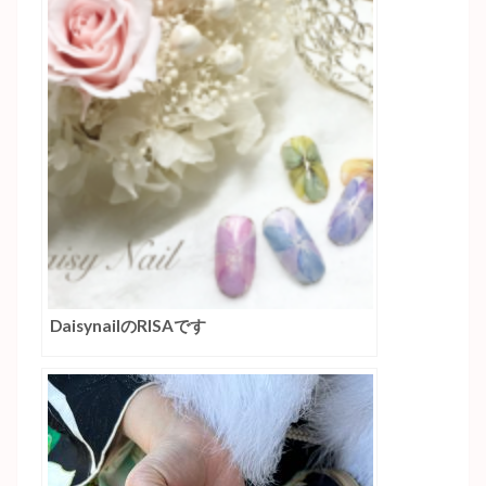
DaisynailのRISAです