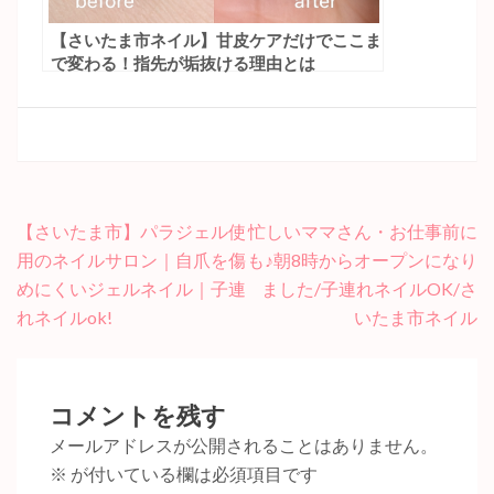
【さいたま市ネイル】甘皮ケアだけでここま
で変わる！指先が垢抜ける理由とは
投
【さいたま市】パラジェル使
忙しいママさん・お仕事前に
稿
用のネイルサロン｜自爪を傷
も♪朝8時からオープンになり
ナ
めにくいジェルネイル｜子連
ました/子連れネイルOK/さ
ビ
れネイルok!
いたま市ネイル
ゲ
ー
シ
コメントを残す
ョ
メールアドレスが公開されることはありません。
ン
※
が付いている欄は必須項目です