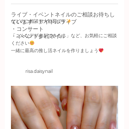
ライブ・イベントネイルのご相談お待ちし
などのご相談も大歓迎です
ています・アイドルライブ
・コンサート
「こんなデザインできる？」など、お気軽にご相談
・イベント参戦ネイル
ください
一緒に最高の推し活ネイルを作りましょう
risa.daisynail