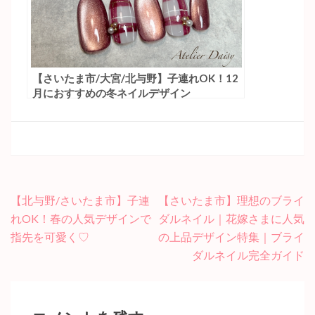
【さいたま市/大宮/北与野】子連れOK！12
月におすすめの冬ネイルデザイン
投
【北与野/さいたま市】子連
【さいたま市】理想のブライ
稿
れOK！春の人気デザインで
ダルネイル｜花嫁さまに人気
ナ
指先を可愛く♡
の上品デザイン特集｜ブライ
ビ
ダルネイル完全ガイド
ゲ
ー
シ