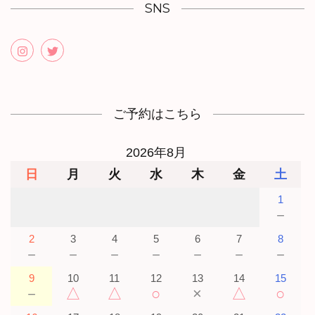
SNS
ご予約はこちら
2026年8月
日
月
火
水
木
金
土
1
－
2
3
4
5
6
7
8
－
－
－
－
－
－
－
9
10
11
12
13
14
15
－
△
△
○
×
△
○