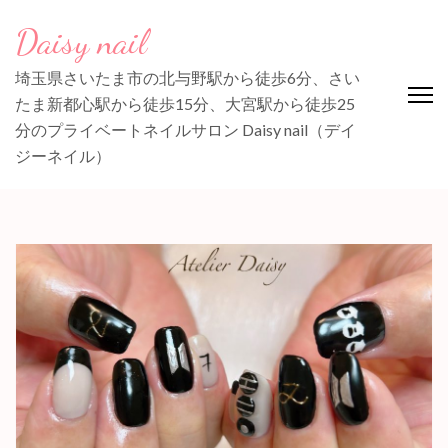
コ
Daisy nail
ン
テ
埼玉県さいたま市の北与野駅から徒歩6分、さい
ン
たま新都心駅から徒歩15分、大宮駅から徒歩25
ツ
分のプライベートネイルサロン Daisy nail（デイ
へ
ジーネイル）
ス
キ
ッ
プ
(Enter
を
押
す)