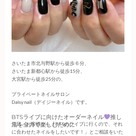
さいたま市北与野駅から徒歩６分、
さいたま新都心駅から徒歩15分、
大宮駅から徒歩25分の、
プライベートネイルサロン
Daisy nail（デイジーネイル）です。
BTSライブに向けたオーダーネイル
推し
先日、お客様から「BTSのライブに行くので、それ
活を全力で楽しむために
に合わせたネイルをしたいです！」とご相談をいた