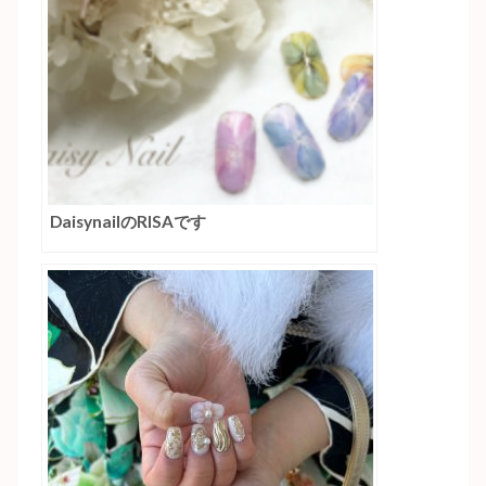
DaisynailのRISAです