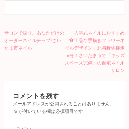
投
サロンで採寸。あなただけの
「入学式ネイルにおすすめ
稿
オーダーネイルチップ/さい
上品な手描きフラワーネ
ナ
たま市ネイル
イルデザイン」北与野駅徒歩
ビ
6分！さいたま市で「キッズ
ゲ
スペース完備」の自宅ネイル
ー
サロン
シ
ョ
ン
コメントを残す
メールアドレスが公開されることはありません。
※
が付いている欄は必須項目です
コ