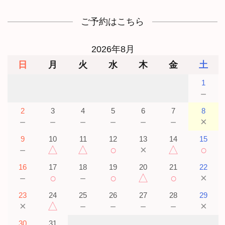
ご予約はこちら
2026年8月
日
月
火
水
木
金
土
1
－
2
3
4
5
6
7
8
－
－
－
－
－
－
×
9
10
11
12
13
14
15
－
△
△
○
×
△
○
16
17
18
19
20
21
22
－
○
－
○
△
○
×
23
24
25
26
27
28
29
×
△
－
－
－
－
×
30
31