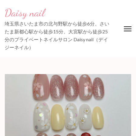
コ
Daisy nail
ン
テ
埼玉県さいたま市の北与野駅から徒歩6分、さい
ン
たま新都心駅から徒歩15分、大宮駅から徒歩25
ツ
分のプライベートネイルサロン Daisy nail（デイ
へ
ジーネイル）
ス
キ
ッ
プ
(Enter
を
押
す)