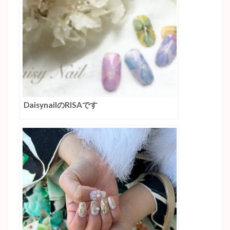
DaisynailのRISAです