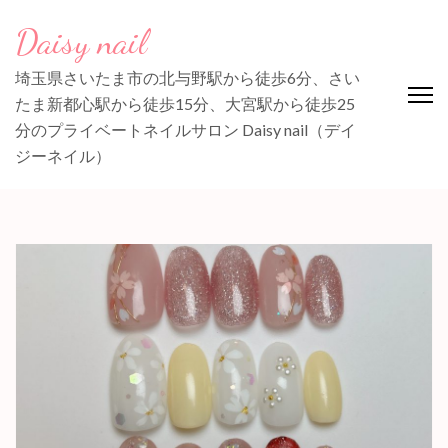
コ
Daisy nail
ン
テ
埼玉県さいたま市の北与野駅から徒歩6分、さい
ン
たま新都心駅から徒歩15分、大宮駅から徒歩25
ツ
分のプライベートネイルサロン Daisy nail（デイ
へ
ジーネイル）
ス
キ
ッ
プ
(Enter
を
押
す)