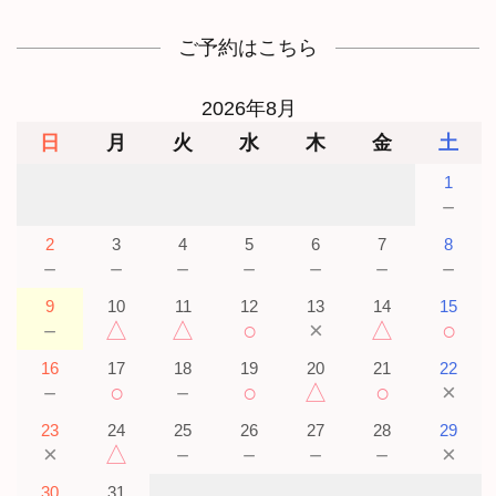
ご予約はこちら
2026年8月
日
月
火
水
木
金
土
1
－
2
3
4
5
6
7
8
－
－
－
－
－
－
－
9
10
11
12
13
14
15
－
△
△
○
×
△
○
16
17
18
19
20
21
22
－
○
－
○
△
○
×
23
24
25
26
27
28
29
×
△
－
－
－
－
×
30
31