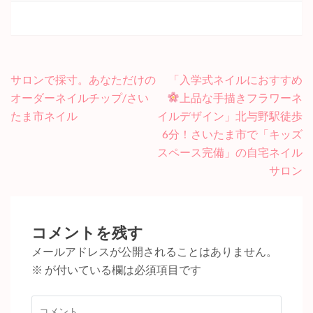
投
サロンで採寸。あなただけの
「入学式ネイルにおすすめ
稿
オーダーネイルチップ/さい
上品な手描きフラワーネ
ナ
たま市ネイル
イルデザイン」北与野駅徒歩
ビ
6分！さいたま市で「キッズ
ゲ
スペース完備」の自宅ネイル
ー
サロン
シ
ョ
ン
コメントを残す
メールアドレスが公開されることはありません。
※
が付いている欄は必須項目です
コ