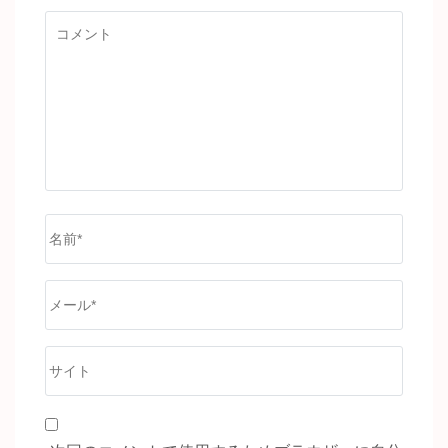
コ
メ
ン
ト
名
前
*
メ
ー
ル
サ
*
イ
ト