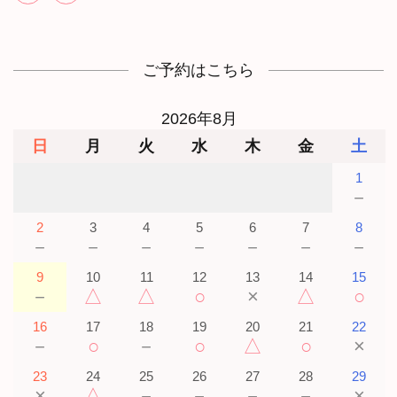
ご予約はこちら
2026年8月
日
月
火
水
木
金
土
1
－
2
3
4
5
6
7
8
－
－
－
－
－
－
－
9
10
11
12
13
14
15
－
△
△
○
×
△
○
16
17
18
19
20
21
22
－
○
－
○
△
○
×
23
24
25
26
27
28
29
×
△
－
－
－
－
×