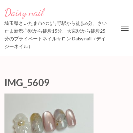
コ
Daisy nail
ン
テ
埼玉県さいたま市の北与野駅から徒歩6分、さい
ン
たま新都心駅から徒歩15分、大宮駅から徒歩25
ツ
分のプライベートネイルサロン Daisy nail（デイ
へ
ジーネイル）
ス
キ
ッ
プ
IMG_5609
(Enter
を
押
す)