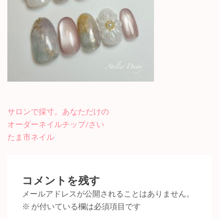
投
サロンで採寸。あなただけの
稿
オーダーネイルチップ/さい
ナ
たま市ネイル
ビ
ゲ
ー
コメントを残す
シ
メールアドレスが公開されることはありません。
ョ
※
が付いている欄は必須項目です
ン