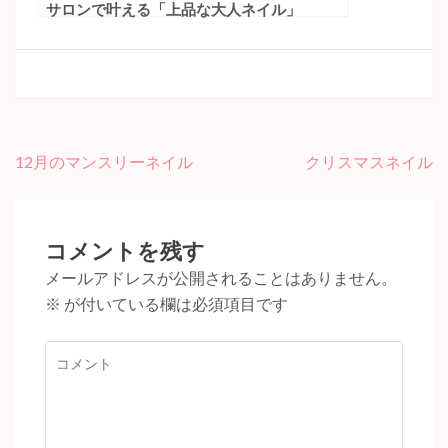
サロンで叶える「上品な大人ネイル」
投
12月のマンスリーネイル
クリスマスネイル
稿
ナ
ビ
コメントを残す
ゲ
メールアドレスが公開されることはありません。
ー
※
が付いている欄は必須項目です
シ
ョ
コ
ン
メ
ン
ト