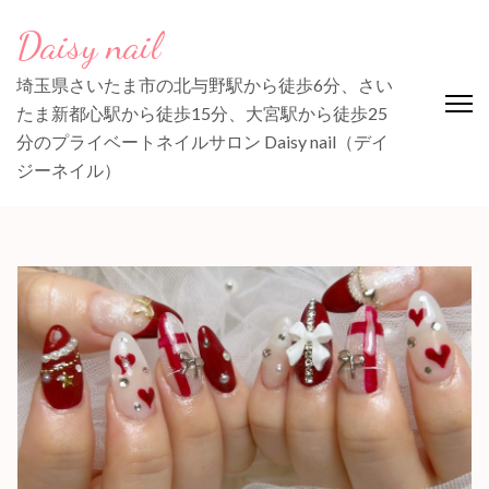
コ
Daisy nail
ン
テ
埼玉県さいたま市の北与野駅から徒歩6分、さい
ン
たま新都心駅から徒歩15分、大宮駅から徒歩25
ツ
分のプライベートネイルサロン Daisy nail（デイ
へ
ジーネイル）
ス
キ
ッ
プ
(Enter
を
押
す)