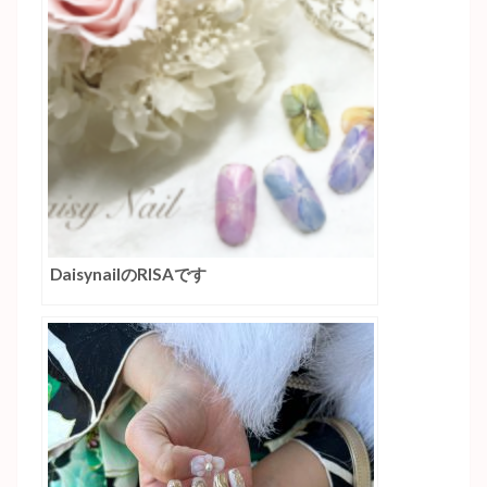
DaisynailのRISAです