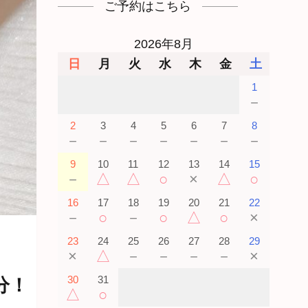
ご予約はこちら
2026年8月
日
月
火
水
木
金
土
1
－
2
3
4
5
6
7
8
－
－
－
－
－
－
－
9
10
11
12
13
14
15
－
△
△
○
×
△
○
16
17
18
19
20
21
22
－
○
－
○
△
○
×
23
24
25
26
27
28
29
×
△
－
－
－
－
×
分！
30
31
△
○