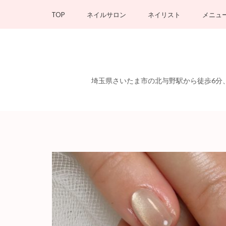
コ
TOP
ネイルサロン
ネイリスト
メニュ
ン
テ
ン
ツ
へ
埼玉県さいたま市の北与野駅から徒歩6分、さ
ス
キ
ッ
プ
(Enter
を
押
す)