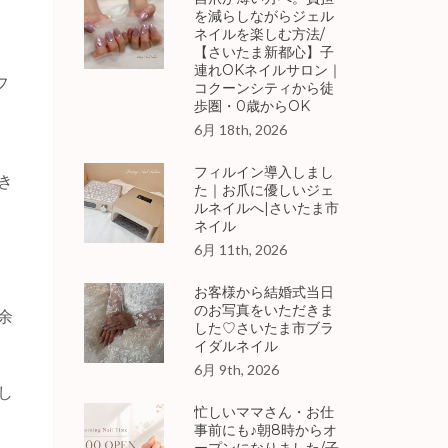
を減らしながらジェル
ネイルを楽しむ方法/
【さいたま新都心】子
連れOKネイルサロン｜
フ
コクーンシティから徒
歩圏・0歳からOK
6月 18th, 2026
フィルイン導入しまし
き
た｜お爪に優しいジェ
ルネイルへ|さいたま市
ネイル
6月 11th, 2026
お客様から結婚式当日
のお写真をいただきま
余
した♡さいたま市ブラ
イダルネイル
6月 9th, 2026
し
忙しいママさん・お仕
事前にも♪朝8時からオ