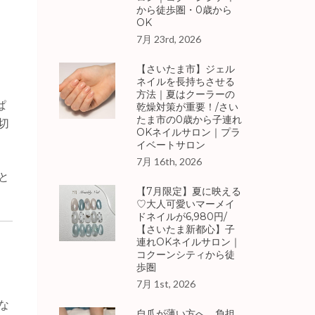
から徒歩圏・0歳から
OK
7月 23rd, 2026
【さいたま市】ジェル
ネイルを長持ちさせる
方法｜夏はクーラーの
ぱ
乾燥対策が重要！/さい
たま市の0歳から子連れ
切
OKネイルサロン｜プラ
イベートサロン
7月 16th, 2026
と
【7月限定】夏に映える
♡大人可愛いマーメイ
ドネイルが6,980円/
【さいたま新都心】子
連れOKネイルサロン｜
コクーンシティから徒
歩圏
7月 1st, 2026
な
自爪が薄い方へ。負担