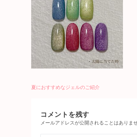
投
夏におすすめなジェルのご紹介
稿
ナ
ビ
コメントを残す
ゲ
メールアドレスが公開されることはありま
ー
シ