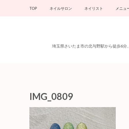
コ
TOP
ネイルサロン
ネイリスト
メニュ
ン
テ
ン
ツ
へ
埼玉県さいたま市の北与野駅から徒歩6分、さ
ス
キ
ッ
プ
(Enter
を
押
IMG_0809
す)