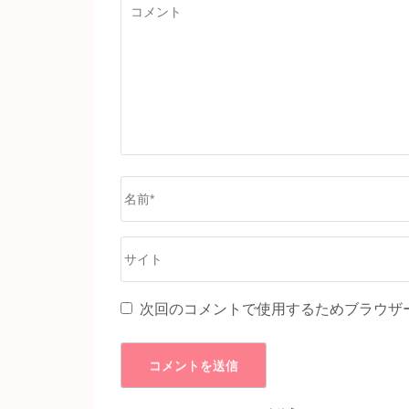
コ
ョ
メ
ン
ン
ト
名
前
*
サ
イ
ト
次回のコメントで使用するためブラウザ