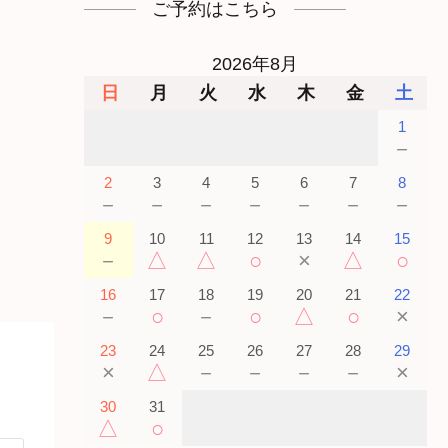
ご予約はこちら
2026年8月
日
月
火
水
木
金
土
1
－
2
3
4
5
6
7
8
－
－
－
－
－
－
－
9
10
11
12
13
14
15
－
△
△
○
×
△
○
16
17
18
19
20
21
22
－
○
－
○
△
○
×
23
24
25
26
27
28
29
×
△
－
－
－
－
×
30
31
△
○